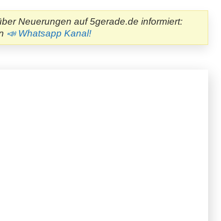
ber Neuerungen auf 5gerade.de informiert:
en
📣 Whatsapp Kanal!